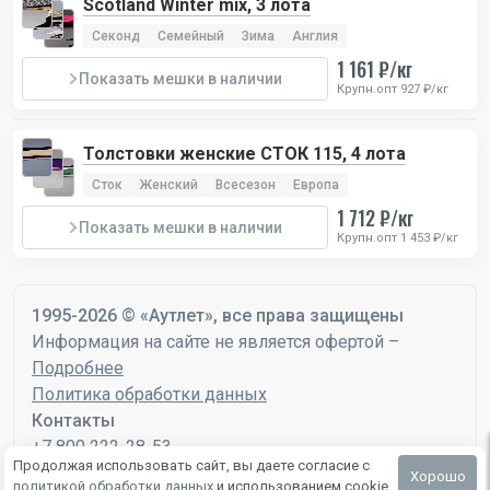
Scotland Winter mix, 3 лота
Секонд
Семейный
Зима
Англия
1 161 ₽/кг
Показать мешки в наличии
Крупн.опт 927 ₽/кг
Толстовки женские СТОК 115, 4 лота
Сток
Женский
Всесезон
Европа
1 712 ₽/кг
Показать мешки в наличии
Крупн.опт 1 453 ₽/кг
1995-2026 © «Аутлет», все права защищены
Информация на сайте не является офертой –
Подробнее
Политика обработки данных
Контакты
+7 800 222-28-53
Продолжая использовать сайт, вы даете согласие с
mail@autlet.ru
Хорошо
политикой обработки данных
и использованием cookie.