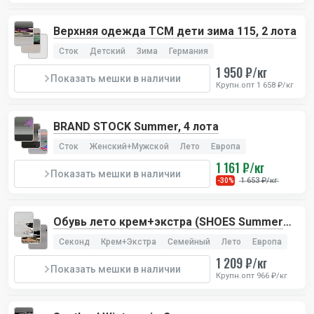
Верхняя одежда TCM дети зима 115, 2 лота
Сток
Детский
Зима
Германия
1 950 ₽/кг
Показать мешки в наличии
Крупн.опт 1 658 ₽/кг
BRAND STOCK Summer, 4 лота
Сток
Женский+Мужской
Лето
Европа
1 161 ₽/кг
Показать мешки в наличии
1 653 ₽/кг
-30%
Обувь лето крем+экстра (SHOES Summer
Cream+Extra), 2 лота
Секонд
Крем+Экстра
Семейный
Лето
Европа
1 209 ₽/кг
Показать мешки в наличии
Крупн.опт 966 ₽/кг