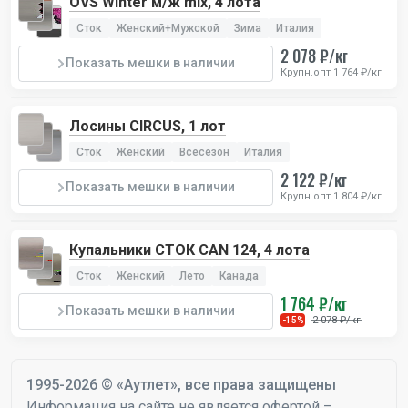
OVS Winter м/ж mix, 4 лота
Сток
Женский+Мужской
Зима
Италия
2 078 ₽/кг
Показать мешки в наличии
Крупн.опт 1 764 ₽/кг
Лосины CIRCUS, 1 лот
Сток
Женский
Всесезон
Италия
2 122 ₽/кг
Показать мешки в наличии
Крупн.опт 1 804 ₽/кг
Купальники СТОК CAN 124, 4 лота
Сток
Женский
Лето
Канада
1 764 ₽/кг
Показать мешки в наличии
2 078 ₽/кг
-15%
1995-2026 © «Аутлет», все права защищены
Информация на сайте не является офертой –