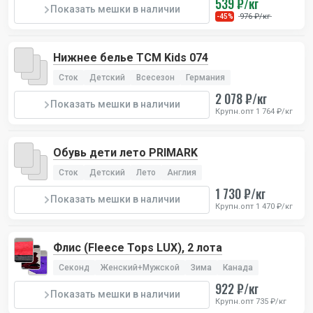
539 ₽/кг
Показать мешки в наличии
976 ₽/кг
-45%
Нижнее белье TCM Kids 074
Сток
Детский
Всесезон
Германия
2 078 ₽/кг
Показать мешки в наличии
Крупн.опт 1 764 ₽/кг
Обувь дети лето PRIMARK
Сток
Детский
Лето
Англия
1 730 ₽/кг
Показать мешки в наличии
Крупн.опт 1 470 ₽/кг
Флис (Fleece Tops LUX), 2 лота
Секонд
Женский+Мужской
Зима
Канада
922 ₽/кг
Показать мешки в наличии
Крупн.опт 735 ₽/кг